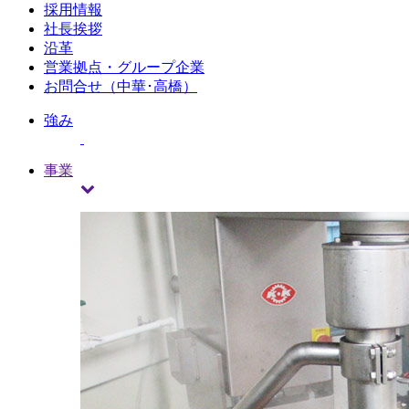
採用情報
社長挨拶
沿革
営業拠点・グループ企業
お問合せ（中華･高橋）
強み
事業