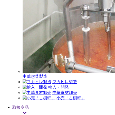
中華惣菜製造
フカヒレ製造
輸入・開発
中華食材卸売
小売「古樹軒」
取扱商品