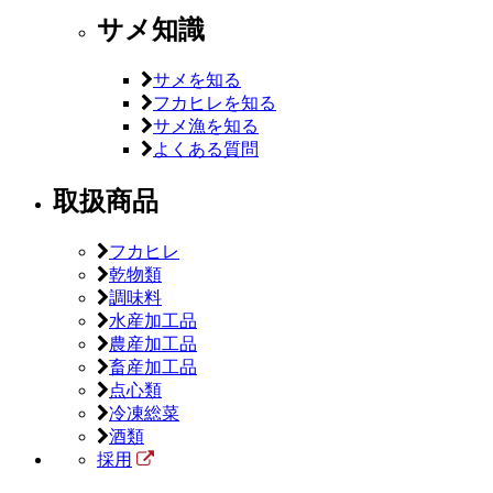
サメ知識
サメを知る
フカヒレを知る
サメ漁を知る
よくある質問
取扱商品
フカヒレ
乾物類
調味料
水産加工品
農産加工品
畜産加工品
点心類
冷凍総菜
酒類
採用