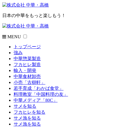
日本の中華をもっと楽しもう！
MENU
トップページ
強み
中華惣菜製造
フカヒレ製造
輸入・開発
中華食材卸売
小売「古樹軒」
若手育成「わかば食堂」
料理教室「中国料理の友」
中華メディア「80C」
サメを知る
フカヒレを知る
サメ漁を知る
サメ漁を知る