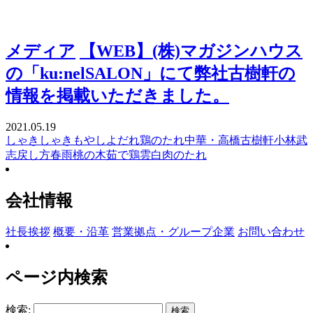
メディア
【WEB】(株)マガジンハウス
の「ku:nelSALON」にて弊社古樹軒の
情報を掲載いただきました。
2021.05.19
しゃきしゃき
もやし
よだれ鶏のたれ
中華・高橋
古樹軒
小林武
志
戻し方
春雨
桃の木
茹で鶏
雲白肉のたれ
会社情報
社長挨拶
概要・沿革
営業拠点・グループ企業
お問い合わせ
ページ内検索
検索: