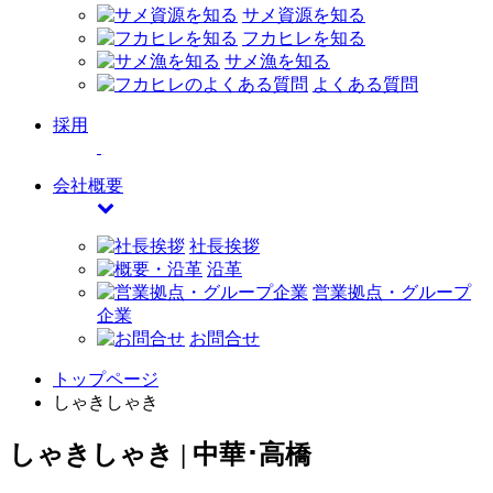
サメ資源を知る
フカヒレを知る
サメ漁を知る
よくある質問
採用
会社概要
社長挨拶
沿革
営業拠点・グループ
企業
お問合せ
トップページ
しゃきしゃき
しゃきしゃき | 中華･高橋