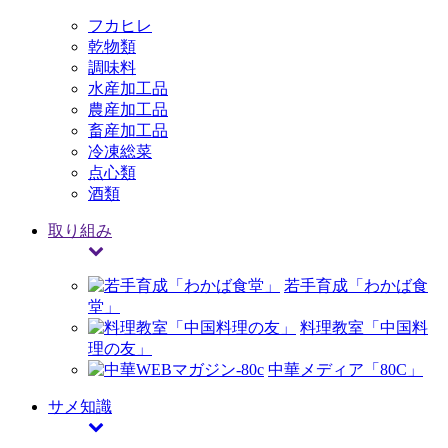
フカヒレ
乾物類
調味料
水産加工品
農産加工品
畜産加工品
冷凍総菜
点心類
酒類
取り組み
若手育成「わかば食
堂」
料理教室「中国料
理の友」
中華メディア「80C」
サメ知識