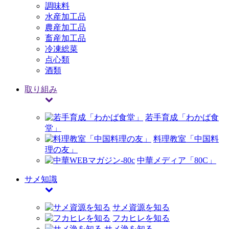
調味料
水産加工品
農産加工品
畜産加工品
冷凍総菜
点心類
酒類
取り組み
若手育成「わかば食
堂」
料理教室「中国料
理の友」
中華メディア「80C」
サメ知識
サメ資源を知る
フカヒレを知る
サメ漁を知る