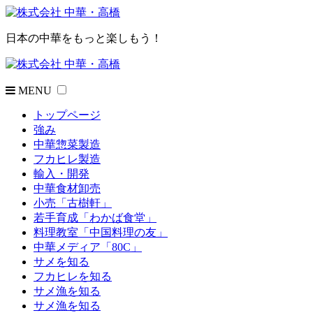
日本の中華をもっと楽しもう！
MENU
トップページ
強み
中華惣菜製造
フカヒレ製造
輸入・開発
中華食材卸売
小売「古樹軒」
若手育成「わかば食堂」
料理教室「中国料理の友」
中華メディア「80C」
サメを知る
フカヒレを知る
サメ漁を知る
サメ漁を知る