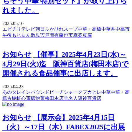
ちそう中華 特別セット』が取り上げら
れました。
2025.05.10
エビチリ
テレビ朝日
ふかひれスープ
中華・高橋
中華丼
中高市
午後もじゅん散歩
宍戸開
有森也実
麻婆豆腐
お知らせ
【催事】2025年4月23日(水)～
4月29日(火)迄 阪神百貨店(梅田本店)で
開催される食品催事に出店します。
2025.04.23
あのタレ
インバウンド
ピーチシャーク
フカヒレ
中華
中華・高
橋
古樹軒
心斎橋
惣菜
梅田本店
羊名人
阪神百貨店
お知らせ
【展示会】2025年4月15日
（火）～17日（木）FABEX2025に出展