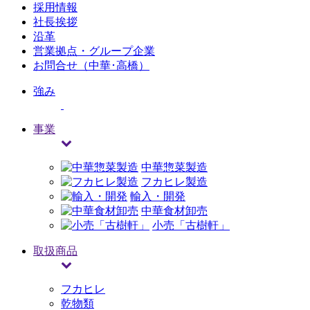
採用情報
社長挨拶
沿革
営業拠点・グループ企業
お問合せ（中華･高橋）
強み
事業
中華惣菜製造
フカヒレ製造
輸入・開発
中華食材卸売
小売「古樹軒」
取扱商品
フカヒレ
乾物類