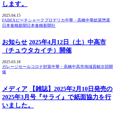
します。
2025.04.15
FABEX
ピーチシャーク
プロデリカ
中華・高橋
中華総菜
惣菜
日本食糧新聞
日本食糧新聞社
お知らせ
2025年4月12日（土）中高市
（チュウタカイチ）開催
2025.03.18
ガレージセール
コロナ対策
中華・高橋
中高市
地域貢献
次回開
催
メディア
【雑誌】2025年2月10日発売の
2025年3月号『サライ』で紙面協力を行
いました。