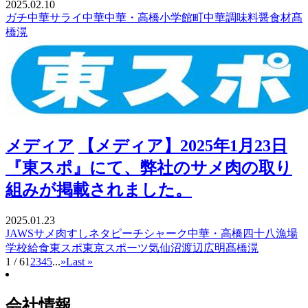
2025.02.10
ガチ中華
サライ
中華
中華・高橋
小学館
町中華
調味料
醤
食材
髙
橋滉
メディア
【メディア】2025年1月23日
『東スポ』にて、弊社のサメ肉の取り
組みが掲載されました。
2025.01.23
JAWS
サメ肉
すしネタ
ピーチシャーク
中華・高橋
四十八漁場
学校給食
東スポ
東京スポーツ
気仙沼
渡辺広明
髙橋滉
1 / 6
1
2
3
4
5
...
»
Last »
会社情報