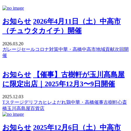
お知らせ
2026年4月11日（土）中高市
（チュウタカイチ）開催
2026.03.20
ガレージセール
コロナ対策
中華・高橋
中高市
地域貢献
次回開
催
お知らせ
【催事】古樹軒が玉川髙島屋
に限定出店｜2025年12月3〜9日開催
2025.12.03
Tステージデリ
フカヒレ
よだれ鶏
中華・高橋
催事
古樹軒
心斎
橋
玉川高島屋
百貨店
お知らせ
2025年12月6日（土）中高市