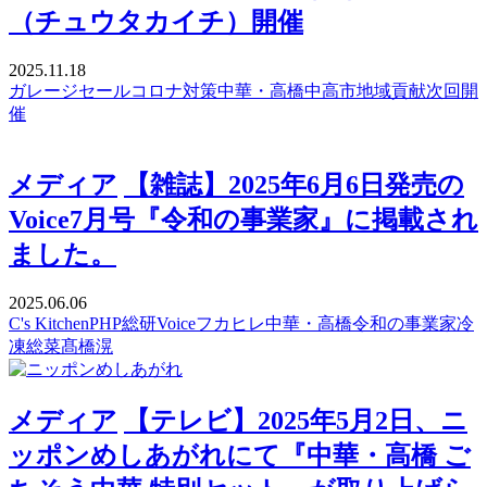
（チュウタカイチ）開催
2025.11.18
ガレージセール
コロナ対策
中華・高橋
中高市
地域貢献
次回開
催
メディア
【雑誌】2025年6月6日発売の
Voice7月号『令和の事業家』に掲載され
ました。
2025.06.06
C's Kitchen
PHP総研
Voice
フカヒレ
中華・高橋
令和の事業家
冷
凍総菜
髙橋滉
メディア
【テレビ】2025年5月2日、ニ
ッポンめしあがれにて『中華・高橋 ご