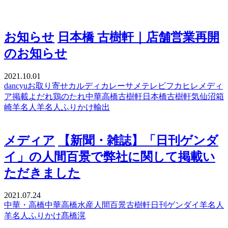
お知らせ
日本橋 古樹軒｜店舗営業再開
のお知らせ
2021.10.01
dancyu
お取り寄せ
カルディ
カレー
サメ
テレビ
フカヒレ
メディ
ア掲載
よだれ鶏のたれ
中華高橋
古樹軒
日本橋古樹軒
気仙沼
箱
崎
羊名人
羊名人ふりかけ
輸出
メディア
【新聞・雑誌】「日刊ゲンダ
イ」の人間百景で弊社に関して掲載い
ただきました
2021.07.24
中華・高橋
中華高橋水産
人間百景
古樹軒
日刊ゲンダイ
羊名人
羊名人ふりかけ
髙橋滉