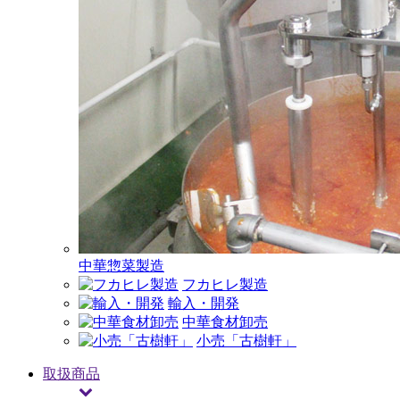
中華惣菜製造
フカヒレ製造
輸入・開発
中華食材卸売
小売「古樹軒」
取扱商品