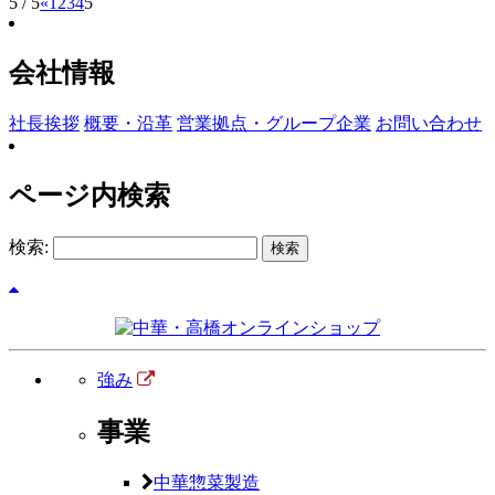
5 / 5
«
1
2
3
4
5
会社情報
社長挨拶
概要・沿革
営業拠点・グループ企業
お問い合わせ
ページ内検索
検索:
強み
事業
中華惣菜製造