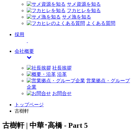
サメ資源を知る
フカヒレを知る
サメ漁を知る
よくある質問
採用
会社概要
社長挨拶
沿革
営業拠点・グループ
企業
お問合せ
トップページ
古樹軒
古樹軒 | 中華･高橋 - Part 5