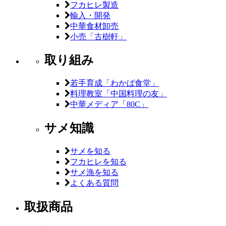
フカヒレ製造
輸入・開発
中華食材卸売
小売「古樹軒」
取り組み
若手育成「わかば食堂」
料理教室「中国料理の友」
中華メディア「80C」
サメ知識
サメを知る
フカヒレを知る
サメ漁を知る
よくある質問
取扱商品