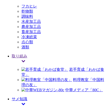
フカヒレ
乾物類
調味料
水産加工品
農産加工品
畜産加工品
冷凍総菜
点心類
酒類
取り組み
若手育成「わかば食
堂」
料理教室「中国料
理の友」
中華メディア「80C」
サメ知識