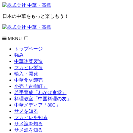
日本の中華をもっと楽しもう！
MENU
トップページ
強み
中華惣菜製造
フカヒレ製造
輸入・開発
中華食材卸売
小売「古樹軒」
若手育成「わかば食堂」
料理教室「中国料理の友」
中華メディア「80C」
サメを知る
フカヒレを知る
サメ漁を知る
サメ漁を知る