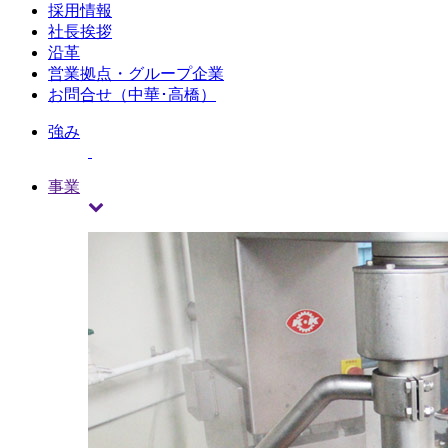
採用情報
社長挨拶
沿革
営業拠点・グループ企業
お問合せ（中華･高橋）
強み
事業