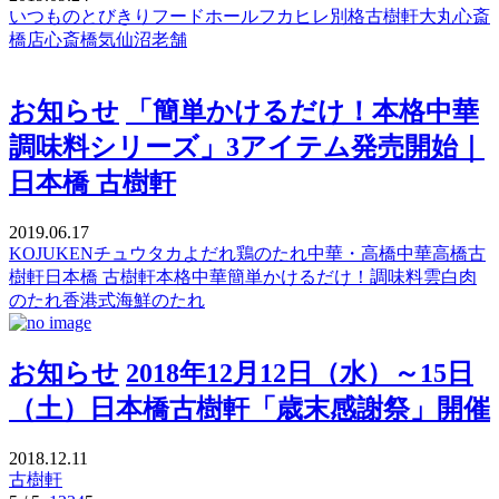
いつもの
とびきり
フードホール
フカヒレ
別格
古樹軒
大丸心斎
橋店
心斎橋
気仙沼
老舗
お知らせ
「簡単かけるだけ！本格中華
調味料シリーズ」3アイテム発売開始｜
日本橋 古樹軒
2019.06.17
KOJUKEN
チュウタカ
よだれ鶏のたれ
中華・高橋
中華高橋
古
樹軒
日本橋 古樹軒
本格中華
簡単かけるだけ！
調味料
雲白肉
のたれ
香港式海鮮のたれ
お知らせ
2018年12月12日（水）～15日
（土）日本橋古樹軒「歳末感謝祭」開催
2018.12.11
古樹軒