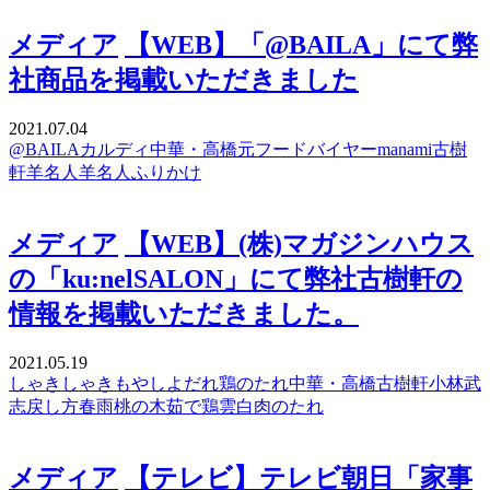
メディア
【WEB】「@BAILA」にて弊
社商品を掲載いただきました
2021.07.04
@BAILA
カルディ
中華・高橋
元フードバイヤーmanami
古樹
軒
羊名人
羊名人ふりかけ
メディア
【WEB】(株)マガジンハウス
の「ku:nelSALON」にて弊社古樹軒の
情報を掲載いただきました。
2021.05.19
しゃきしゃき
もやし
よだれ鶏のたれ
中華・高橋
古樹軒
小林武
志
戻し方
春雨
桃の木
茹で鶏
雲白肉のたれ
メディア
【テレビ】テレビ朝日「家事