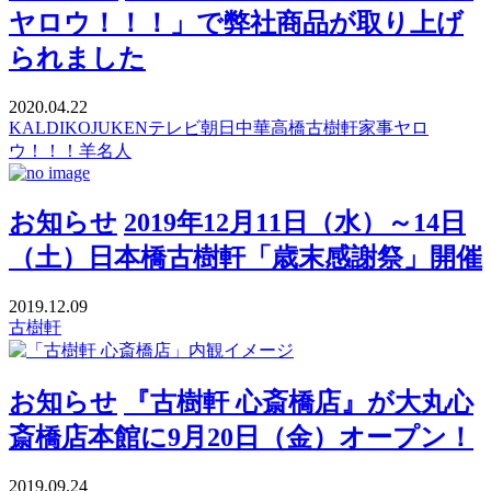
ヤロウ！！！」で弊社商品が取り上げ
られました
2020.04.22
KALDI
KOJUKEN
テレビ朝日
中華高橋
古樹軒
家事ヤロ
ウ！！！
羊名人
お知らせ
2019年12月11日（水）～14日
（土）日本橋古樹軒「歳末感謝祭」開催
2019.12.09
古樹軒
お知らせ
『古樹軒 心斎橋店』が大丸心
斎橋店本館に9月20日（金）オープン！
2019.09.24