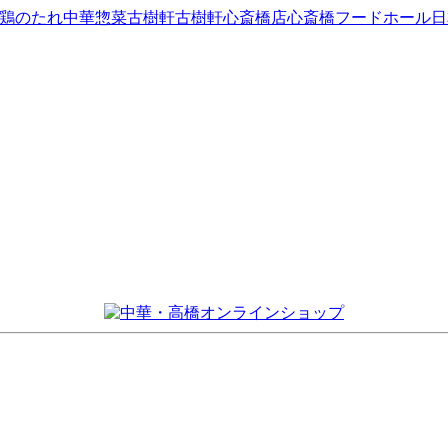
鶏のたれ
中華惣菜
古樹軒
古樹軒心斎橋店
心斎橋フードホール
日