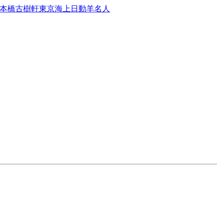
本橋古樹軒
東京海上日動
羊名人