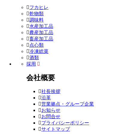
フカヒレ
乾物類
調味料
水産加工品
農産加工品
畜産加工品
点心類
冷凍総菜
酒類
採用
会社概要
社長挨拶
沿革
営業拠点・グループ企業
お知らせ
お問合せ
プライバシーポリシー
サイトマップ