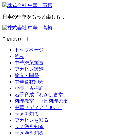
日本の中華をもっと楽しもう！
MENU
トップページ
強み
中華惣菜製造
フカヒレ製造
輸入・開発
中華食材卸売
小売「古樹軒」
若手育成「わかば食堂」
料理教室「中国料理の友」
中華メディア「80C」
サメを知る
フカヒレを知る
サメ漁を知る
サメ漁を知る