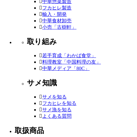
中華惣菜製造
フカヒレ製造
輸入・開発
中華食材卸売
小売「古樹軒」
取り組み
若手育成「わかば食堂」
料理教室「中国料理の友」
中華メディア「80C」
サメ知識
サメを知る
フカヒレを知る
サメ漁を知る
よくある質問
取扱商品