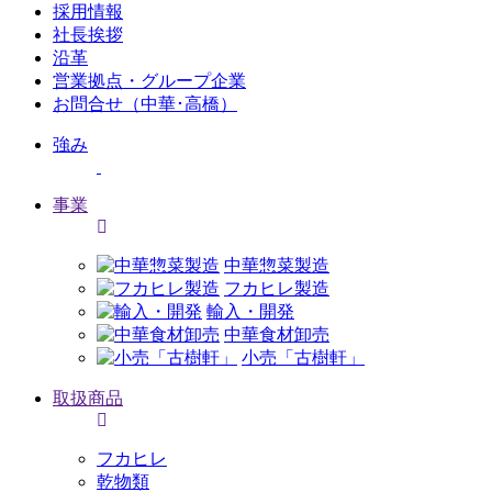
採用情報
社長挨拶
沿革
営業拠点・グループ企業
お問合せ（中華･高橋）
強み
事業
中華惣菜製造
フカヒレ製造
輸入・開発
中華食材卸売
小売「古樹軒」
取扱商品
フカヒレ
乾物類