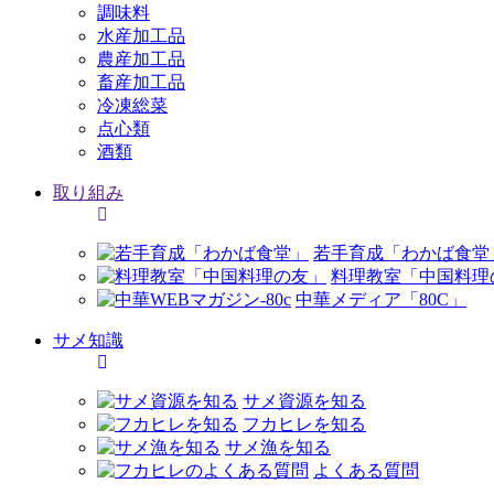
調味料
水産加工品
農産加工品
畜産加工品
冷凍総菜
点心類
酒類
取り組み
若手育成「わかば食堂
料理教室「中国料理
中華メディア「80C」
サメ知識
サメ資源を知る
フカヒレを知る
サメ漁を知る
よくある質問