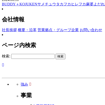
BUDDY＋
KOJUKEN
サメ
チュウタカ
フカヒレ
フカ麻婆
よだれ
会社情報
社長挨拶
概要・沿革
営業拠点・グループ企業
お問い合わせ
ページ内検索
検索:
強み
事業