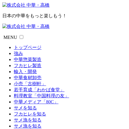
日本の中華をもっと楽しもう！
MENU
トップページ
強み
中華惣菜製造
フカヒレ製造
輸入・開発
中華食材卸売
小売「古樹軒」
若手育成「わかば食堂」
料理教室「中国料理の友」
中華メディア「80C」
サメを知る
フカヒレを知る
サメ漁を知る
サメ漁を知る