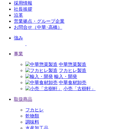
採用情報
社長挨拶
沿革
営業拠点・グループ企業
お問合せ（中華･高橋）
強み
事業
中華惣菜製造
フカヒレ製造
輸入・開発
中華食材卸売
小売「古樹軒」
取扱商品
フカヒレ
乾物類
調味料
水産加工品