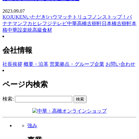
2023.09.07
KOJUKEN
いただき!ハウマッチ
トリュフ
ノンストップ！
バ
ナナマン
フカヒレ
フジテレビ
中華高橋
古樹軒
日本橋古樹軒
本
格中華
設楽統
高級食材
会社情報
社長挨拶
概要・沿革
営業拠点・グループ企業
お問い合わせ
ページ内検索
検索:
強み