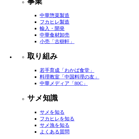
事業
中華惣菜製造
フカヒレ製造
輸入・開発
中華食材卸売
小売「古樹軒」
取り組み
若手育成「わかば食堂」
料理教室「中国料理の友」
中華メディア「80C」
サメ知識
サメを知る
フカヒレを知る
サメ漁を知る
よくある質問