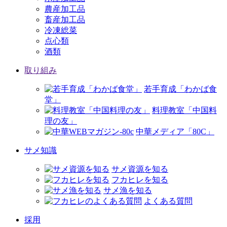
農産加工品
畜産加工品
冷凍総菜
点心類
酒類
取り組み
若手育成「わかば食
堂」
料理教室「中国料
理の友」
中華メディア「80C」
サメ知識
サメ資源を知る
フカヒレを知る
サメ漁を知る
よくある質問
採用