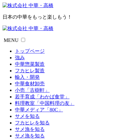
日本の中華をもっと楽しもう！
MENU
トップページ
強み
中華惣菜製造
フカヒレ製造
輸入・開発
中華食材卸売
小売「古樹軒」
若手育成「わかば食堂」
料理教室「中国料理の友」
中華メディア「80C」
サメを知る
フカヒレを知る
サメ漁を知る
サメ漁を知る