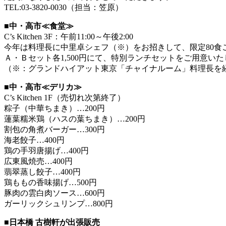
TEL:03-3820-0030（担当：笠原）
■中・高市≪食堂≫
C’s Kitchen 3F：午前11:00～午後2:00
今年は料理長に中里卓シェフ（※）をお招きして、限定80食
Ａ・Ｂセット各1,500円にて、特別ランチセットをご用意い
（※：グランドハイアット東京「チャイナルーム」料理長を経て
■中・高市≪デリカ≫
C’s Kitchen 1F（売切れ次第終了）
粽子（中華ちまき）…200円
蓮葉糯米鶏（ハスの葉ちまき）…200円
割包の角煮バーガー…300円
海老餃子…400円
鶏の手羽唐揚げ…400円
広東風焼売…400円
翡翠蒸し餃子…400円
鶏ももの香味揚げ…500円
豚肉の雲白肉ソース…600円
ガーリックシュリンプ…800円
■日本橋 古樹軒が出張販売