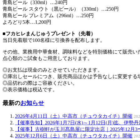
青島ビール（330ml）…240円
青島ビール スタウト（黒ビール）（330ml）…250円
青島ビール プレミアム（296ml）…250円
よろどり5本…1,200円
■フカヒレまんじゅうプレゼント（先着）
当日先着順で100名様に引換券を配布します。
その他、業務用中華食材、調味料などを特別価格にて販売い
点心類のご試食もご用意しております。
◎お支払は現金のみとさせていただきます。
◎庫出しセールにつき、販売商品ほかは予告なしに変更する
◎品切れの際はご容赦ください。
◎表示価格は税込です。
最新の
お知らせ
2026年4月11日（土）中高市（チュウタカイチ）開催
20
【催事告知】2026年1月7日(水)～1月12日(月)迄、
【催事】古樹軒が玉川髙島屋に限定出店｜2025年12月3
2025年12月6日（土）中高市（チュウタカイチ）開催
20