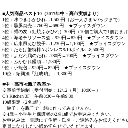
■人気商品ベスト10（2017年中・高市実績より）
1位：味つきふかひれ…1,500円（お一人さま5パックまで）
2位：黒豚焼売…760円→680円 ★プライスダウン
3位：麺の友（紅焼ふかひれ）300円（10個ご購入で1個おま
4位：海老チリソース煮…920円→820円 ★プライスダウン
5位：広東風えび餃子…1,230円→1,100円 ★プライスダウン
6位：たらば蟹特棒Aボンレス9/10ボイル…8,500円
7位：よだれ鶏のたれ…780円→700円 ★プライスダウン
8位：ふかひれ饅頭…1,580円
9位：小籠包…950円→850円 ★プライスダウン
10位：紹興酒「紅琥珀」：1,300円
■中・高市≪親子教室≫
※事前予約制（受付開始：12/12（月）10:00～）
C’s Kitchen 3F：午前8:30～午前9:30
10組限定（2名1組）
「餃子」を親子で一緒に作ってみませんか。
※4歳～小学生と保護者の2名1組でお申込みください。
お申込みは、電話にて住所・氏名・ご連絡先をお伝えくださ
定員になりしだい締め切らせていただきます。