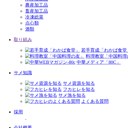
農産加工品
畜産加工品
冷凍総菜
点心類
酒類
取り組み
若手育成「わかば食堂
料理教室「中国料理
中華メディア「80C」
サメ知識
サメ資源を知る
フカヒレを知る
サメ漁を知る
よくある質問
採用
会社概要