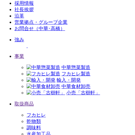
採用情報
社長挨拶
沿革
営業拠点・グループ企業
お問合せ（中華･高橋）
強み
事業
中華惣菜製造
フカヒレ製造
輸入・開発
中華食材卸売
小売「古樹軒」
取扱商品
フカヒレ
乾物類
調味料
水産加工品