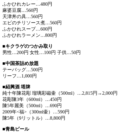
ふかひれカレー…480円
麻婆豆腐…560円
天津丼の具…560円
エビのチリソース煮…560円
ふかひれスープ…600円
ふかひれラーメン…800円
■キクラゲのつかみ取り
男性…200円 女性…100円 子供…50円
■中国茶詰め放題
テーバッグ…500円
リーフ…1,000円
■紹興酒 塔牌
純十年陳花彫 瑠璃彩磁壷（500ml）…2,815円→2,000円
花彫陳3年（600ml）…450円
陳5年麗美（500ml）…690円
2009年<福>（300ml壷）…590円
陳5年（9リットル）…8,800円
■青島ビール