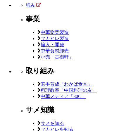
強み
事業
中華惣菜製造
フカヒレ製造
輸入・開発
中華食材卸売
小売「古樹軒」
取り組み
若手育成「わかば食堂」
料理教室「中国料理の友」
中華メディア「80C」
サメ知識
サメを知る
フカヒレを知る