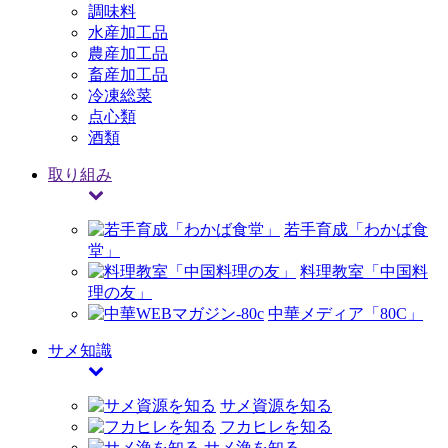
調味料
水産加工品
農産加工品
畜産加工品
冷凍総菜
点心類
酒類
取り組み
若手育成「わかば食
堂」
料理教室「中国料
理の友」
中華メディア「80C」
サメ知識
サメ資源を知る
フカヒレを知る
サメ漁を知る