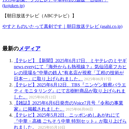
(kojuken.jp)
【朝日放送テレビ（ABCテレビ）】
やすとものいたって真剣です｜朝日放送テレビ (asahi.co.jp)
最新の
メディア
【テレビ】【新聞】2025年6月17日、ミヤテレのミヤギ
news everyにて『海外からも熱視線？』気仙沼産フカヒ
レの現場を”中華の鉄人”有名店が視察「工程の技術が
日本一」に取り上げられました。
2025年06月17日
【テレビ】2025年6月12日、TBS『ニンゲン観察バラエ
ティ モニタリング』にて古樹軒商品が取り上げられま
した。
2025年06月12日
【雑誌】2025年6月6日発売のVoice7月号『令和の事業
家』に掲載されました。
2025年06月06日
【テレビ】2025年5月2日、ニッポンめしあがれにて
『中華・高橋 ごちそう中華 特別セット』が取り上げら
れました。
2025年05月10日