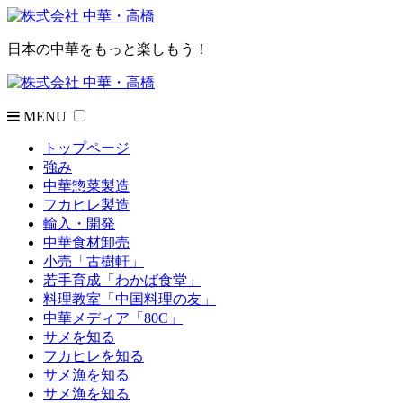
日本の中華をもっと楽しもう！
MENU
トップページ
強み
中華惣菜製造
フカヒレ製造
輸入・開発
中華食材卸売
小売「古樹軒」
若手育成「わかば食堂」
料理教室「中国料理の友」
中華メディア「80C」
サメを知る
フカヒレを知る
サメ漁を知る
サメ漁を知る