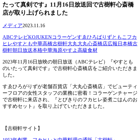
たって真剣です』11月16日放送回で古樹軒心斎橋
店が取り上げられました
メディア
2023.11.16
ABCテレビ
KOJUKEN
コラーゲン
すゑひろばりず
ともこ
フカ
ヒレ
やすとも
中華高橋
古樹軒
大丸
大丸心斎橋店
広報
日本橋古
樹軒
朝日放送
本格中華
海原やすよ
高級食材
2023年11月16日放映の朝日放送（ABCテレビ）『やすとも
のいたって真剣です』
で古樹軒心斎橋店
をご紹介いただきま
した。
すゑひろがりずが老舗百貨店「大丸心斎橋店」でビューティ
ーフロアの女性スタッフの業務に密着！コラーゲンチャージ
で古樹軒に来店され、『とびきりのフカヒレ姿煮ごはんのお
すすめセット』を取り上げていただきました。
【古樹軒サイト】
1953年創業、フカヒレと中華料理の通販「古樹軒」