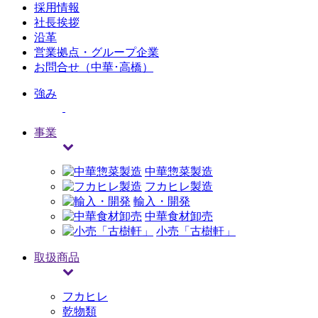
採用情報
社長挨拶
沿革
営業拠点・グループ企業
お問合せ（中華･高橋）
強み
事業
中華惣菜製造
フカヒレ製造
輸入・開発
中華食材卸売
小売「古樹軒」
取扱商品
フカヒレ
乾物類