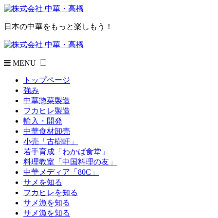
日本の中華をもっと楽しもう！
MENU
トップページ
強み
中華惣菜製造
フカヒレ製造
輸入・開発
中華食材卸売
小売「古樹軒」
若手育成「わかば食堂」
料理教室「中国料理の友」
中華メディア「80C」
サメを知る
フカヒレを知る
サメ漁を知る
サメ漁を知る