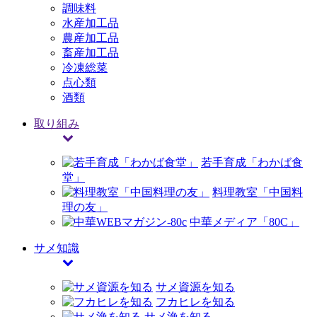
調味料
水産加工品
農産加工品
畜産加工品
冷凍総菜
点心類
酒類
取り組み
若手育成「わかば食
堂」
料理教室「中国料
理の友」
中華メディア「80C」
サメ知識
サメ資源を知る
フカヒレを知る
サメ漁を知る