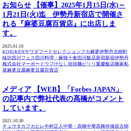
お知らせ
【催事】2025年1月15日(水)～
1月21日(火)迄 伊勢丹新宿店で開催さ
れる『麻婆豆腐百貨店』に出店しま
す。
2025.01.10
KOJUKEN
サワダ
フードセレクション
フカ麻婆
伊勢丹
古樹軒
味坊
四川フェス
四川料理・麻辣十食
四川飯店
新宿
新宿伊勢丹
株式会社マーボードウフ
汁なし担担麺ピリリ
重慶飯店
陳家私
菜
麻婆豆腐
麻婆豆腐百貨店
メディア
【WEB】「Forbes JAPAN」
の記事内で弊社代表の髙橋がコメント
しています。
2021.10.30
チュウタカ
フカヒレ
中村正人
中華・高橋
中華高橋
何偉昌
古樹