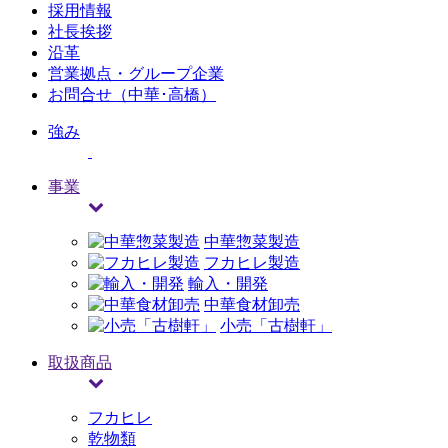
採用情報
社長挨拶
沿革
営業拠点・グループ企業
お問合せ（中華･高橋）
強み
事業
中華惣菜製造
フカヒレ製造
輸入・開発
中華食材卸売
小売「古樹軒」
取扱商品
フカヒレ
乾物類