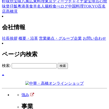
軒
味坊
宝味八萬
広東料理
東京ディープチャイナ
梁宝璋
点心
焼
味
煲仔飯
粤港美食
羊名人
腸粉
食べログ中国料理TOKYO百名
店
髙橋滉
会社情報
社長挨拶
概要・沿革
営業拠点・グループ企業
お問い合わせ
ページ内検索
検索:
強み
事業