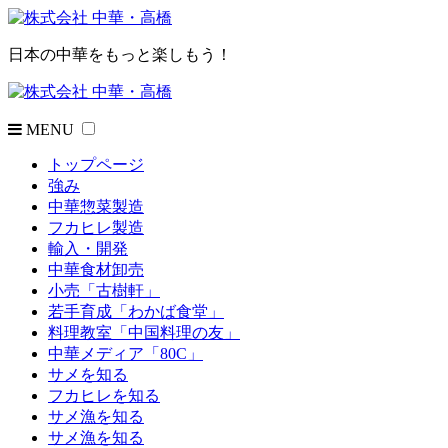
日本の中華をもっと楽しもう！
MENU
トップページ
強み
中華惣菜製造
フカヒレ製造
輸入・開発
中華食材卸売
小売「古樹軒」
若手育成「わかば食堂」
料理教室「中国料理の友」
中華メディア「80C」
サメを知る
フカヒレを知る
サメ漁を知る
サメ漁を知る