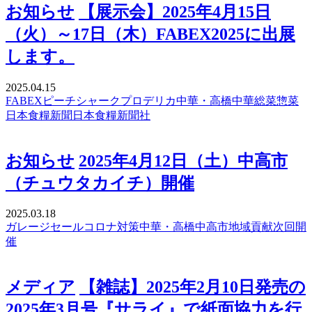
お知らせ
【展示会】2025年4月15日
（火）～17日（木）FABEX2025に出展
します。
2025.04.15
FABEX
ピーチシャーク
プロデリカ
中華・高橋
中華総菜
惣菜
日本食糧新聞
日本食糧新聞社
お知らせ
2025年4月12日（土）中高市
（チュウタカイチ）開催
2025.03.18
ガレージセール
コロナ対策
中華・高橋
中高市
地域貢献
次回開
催
メディア
【雑誌】2025年2月10日発売の
2025年3月号『サライ』で紙面協力を行