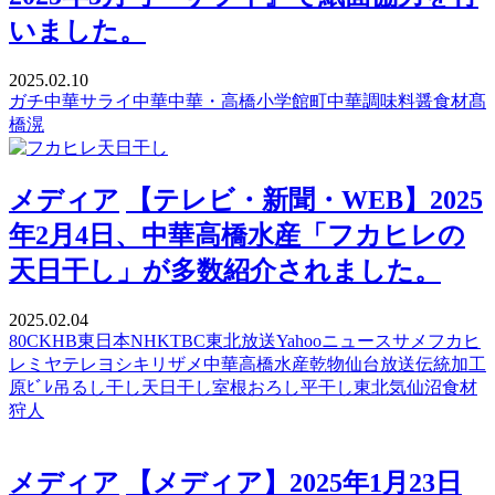
いました。
2025.02.10
ガチ中華
サライ
中華
中華・高橋
小学館
町中華
調味料
醤
食材
髙
橋滉
メディア
【テレビ・新聞・WEB】2025
年2月4日、中華高橋水産「フカヒレの
天日干し」が多数紹介されました。
2025.02.04
80C
KHB東日本
NHK
TBC東北放送
Yahooニュース
サメ
フカヒ
レ
ミヤテレ
ヨシキリザメ
中華高橋水産
乾物
仙台放送
伝統加工
原ﾋﾞﾚ
吊るし干し
天日干し
室根おろし
平干し
東北
気仙沼
食材
狩人
メディア
【メディア】2025年1月23日