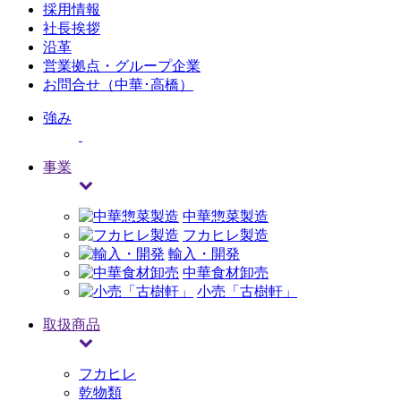
採用情報
社長挨拶
沿革
営業拠点・グループ企業
お問合せ（中華･高橋）
強み
事業
中華惣菜製造
フカヒレ製造
輸入・開発
中華食材卸売
小売「古樹軒」
取扱商品
フカヒレ
乾物類