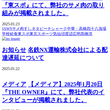
『東スポ』にて、弊社のサメ肉の取り
組みが掲載されました。
2025.01.23
JAWS
サメ肉
すしネタ
ピーチシャーク
中華・高橋
四十八漁場
学校給食
東スポ
東京スポーツ
気仙沼
渡辺広明
髙橋滉
お知らせ
名鉄NX運輸株式会社による配
達遅延について
2025.01.22
メディア
【メディア】2025年1月20日
『THE OWNER』にて、弊社代表のイ
ンタビューが掲載されました。