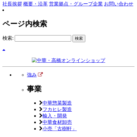
社長挨拶
概要・沿革
営業拠点・グループ企業
お問い合わせ
ページ内検索
検索:
強み
事業
中華惣菜製造
フカヒレ製造
輸入・開発
中華食材卸売
小売「古樹軒」