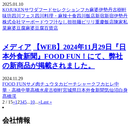
2025.01.10
KOJUKEN
サワダ
フードセレクション
フカ麻婆
伊勢丹
古樹軒
味坊
四川フェス
四川料理・麻辣十食
四川飯店
新宿
新宿伊勢丹
株式会社マーボードウフ
汁なし担担麺ピリリ
重慶飯店
陳家私
菜
麻婆豆腐
麻婆豆腐百貨店
メディア
【WEB】2024年11月29日『日
本外食新聞』FOOD FUN！にて、弊社
の新商品が掲載されました。
2024.11.29
FOOD FUN
サメ肉
チュウタカ
ピーチシャーク
フカヒレ
中
華・高橋
中華高橋水産
古樹軒
宮城県
日本外食新聞
気仙沼
白身
髙橋滉
2 / 15
«
1
2
3
4
5
...
10
...
»
Last »
会社情報