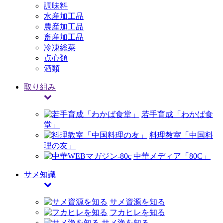
調味料
水産加工品
農産加工品
畜産加工品
冷凍総菜
点心類
酒類
取り組み
若手育成「わかば食
堂」
料理教室「中国料
理の友」
中華メディア「80C」
サメ知識
サメ資源を知る
フカヒレを知る
サメ漁を知る