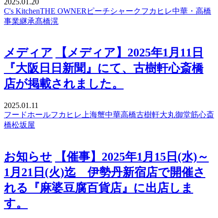
2025.01.20
C's Kitchen
THE OWNER
ピーチシャーク
フカヒレ
中華・高橋
事業継承
髙橋滉
メディア
【メディア】2025年1月11日
『大阪日日新聞』にて、古樹軒心斎橋
店が掲載されました。
2025.01.11
フードホール
フカヒレ
上海蟹
中華高橋
古樹軒
大丸
御堂筋
心斎
橋
松坂屋
お知らせ
【催事】2025年1月15日(水)～
1月21日(火)迄 伊勢丹新宿店で開催さ
れる『麻婆豆腐百貨店』に出店しま
す。