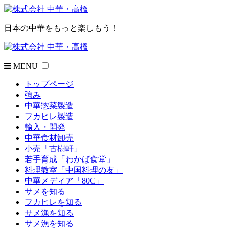
日本の中華をもっと楽しもう！
MENU
トップページ
強み
中華惣菜製造
フカヒレ製造
輸入・開発
中華食材卸売
小売「古樹軒」
若手育成「わかば食堂」
料理教室「中国料理の友」
中華メディア「80C」
サメを知る
フカヒレを知る
サメ漁を知る
サメ漁を知る