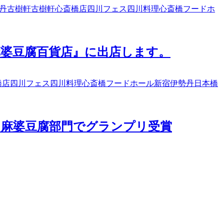
丹
古樹軒
古樹軒心斎橋店
四川フェス
四川料理
心斎橋フードホ
『麻婆豆腐百貨店』に出店します。
橋店
四川フェス
四川料理
心斎橋フードホール
新宿伊勢丹
日本橋
リ麻婆豆腐部門でグランプリ受賞