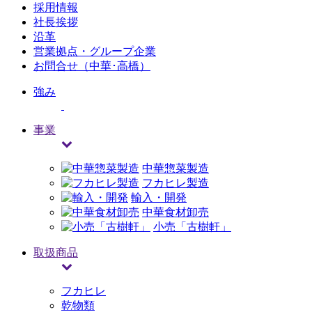
採用情報
社長挨拶
沿革
営業拠点・グループ企業
お問合せ（中華･高橋）
強み
事業
中華惣菜製造
フカヒレ製造
輸入・開発
中華食材卸売
小売「古樹軒」
取扱商品
フカヒレ
乾物類