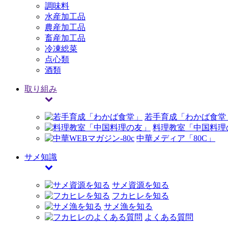
調味料
水産加工品
農産加工品
畜産加工品
冷凍総菜
点心類
酒類
取り組み
若手育成「わかば食堂
料理教室「中国料理
中華メディア「80C」
サメ知識
サメ資源を知る
フカヒレを知る
サメ漁を知る
よくある質問