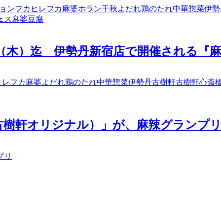
ョン
フカヒレ
フカ麻婆
ホラン千秋
よだれ鶏のたれ
中華惣菜
伊勢
ェス
麻婆豆腐
月1日（木）迄 伊勢丹新宿店で開催される
ヒレ
フカ麻婆
よだれ鶏のたれ
中華惣菜
伊勢丹
古樹軒
古樹軒心斎
（古樹軒オリジナル）」が、麻辣グランプ
プリ