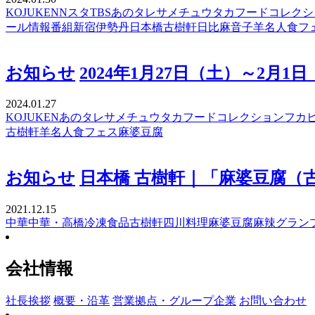
KOJUKEN
Nスタ
TBS
あのタレ
サメ
チュウタカ
フードコレクシ
ール
情報番組
新宿伊勢丹
日本橋古樹軒
日比麻音子
羊名人
食フ
お知らせ
2024年1月27日（土）～2
2024.01.27
KOJUKEN
あのタレ
サメ
チュウタカ
フードコレクション
フカ
古樹軒
羊名人
食フェス
麻婆豆腐
お知らせ
日本橋 古樹軒｜「麻婆豆腐
2021.12.15
中華
中華・高橋
冷凍食品
古樹軒
四川料理
麻婆豆腐
麻辣グラン
会社情報
社長挨拶
概要・沿革
営業拠点・グループ企業
お問い合わせ