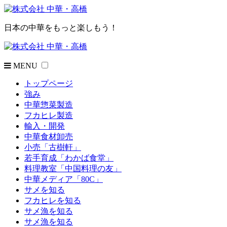
日本の中華をもっと楽しもう！
MENU
トップページ
強み
中華惣菜製造
フカヒレ製造
輸入・開発
中華食材卸売
小売「古樹軒」
若手育成「わかば食堂」
料理教室「中国料理の友」
中華メディア「80C」
サメを知る
フカヒレを知る
サメ漁を知る
サメ漁を知る