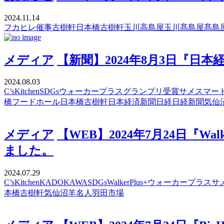
2024.11.14
フカヒレ
催事
古樹軒
日本橋古樹軒
玉川高島屋
玉川髙島屋
髙島
メディア
【新聞】2024年8月3日『日
2024.08.03
C’sKitchen
SDGs
ウォーカープラス
グランプリ受賞
サメ
スマー
橋フードホール
日本橋古樹軒
日本経済新聞
日経
日経新聞
気仙
メディア
【WEB】2024年7月24日『
ました。
2024.07.29
C’sKitchen
KADOKAWA
SDGs
WalkerPlus+
ウォーカープラス
サ
本橋古樹軒
気仙沼
羊名人
羽田市場