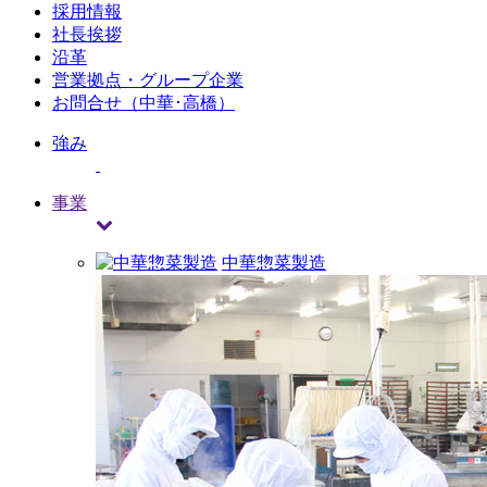
採用情報
社長挨拶
沿革
営業拠点・グループ企業
お問合せ（中華･高橋）
強み
事業
中華惣菜製造