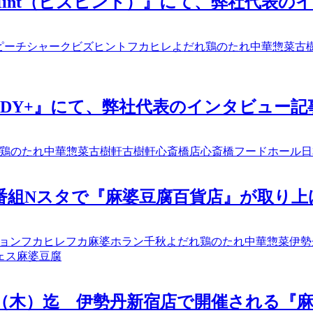
『BizHint（ビズヒント）』にて、弊社代
ピーチシャーク
ビズヒント
フカヒレ
よだれ鶏のたれ
中華惣菜
古
『BUDDY+』にて、弊社代表のインタビュ
鶏のたれ
中華惣菜
古樹軒
古樹軒心斎橋店
心斎橋フードホール
日
S情報番組Nスタで『麻婆豆腐百貨店』が取り
ョン
フカヒレ
フカ麻婆
ホラン千秋
よだれ鶏のたれ
中華惣菜
伊勢
ェス
麻婆豆腐
月1日（木）迄 伊勢丹新宿店で開催される