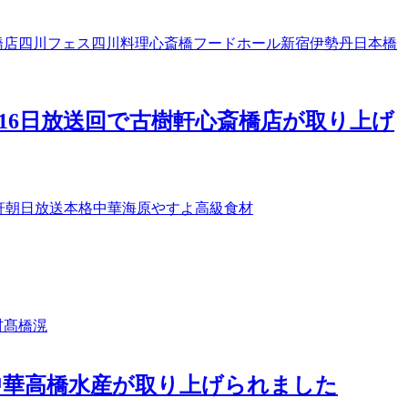
橋店
四川フェス
四川料理
心斎橋フードホール
新宿伊勢丹
日本橋
月16日放送回で古樹軒心斎橋店が取り上げ
軒
朝日放送
本格中華
海原やすよ
高級食材
材
髙橋滉
)中華高橋水産が取り上げられました