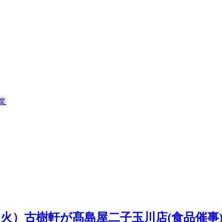
業
6日（火）古樹軒が髙島屋二子玉川店(食品催