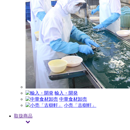
輸入・開発
中華食材卸売
小売「古樹軒」
取扱商品