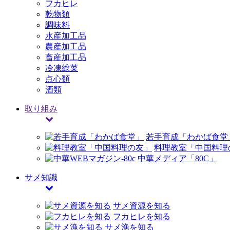
フカヒレ
乾物類
調味料
水産加工品
農産加工品
畜産加工品
冷凍総菜
点心類
酒類
取り組み
若手育成「わかば食堂
料理教室「中国料理
中華メディア「80C」
サメ知識
サメ資源を知る
フカヒレを知る
サメ漁を知る