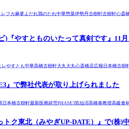
ヒレ
フカ麻婆
よだれ鶏のたれ
中華惣菜
伊勢丹
古樹軒
古樹軒心斎
レビ)『やすとものいたって真剣です』11
ヒレ
やすとも
中華高橋
古樹軒
大丸
大丸心斎橋店
広報
日本橋古樹
SE3』で弊社代表が取り上げられました
県
日本橋古樹軒
最新医療経営PHASE3
気仙沼
高橋泰教授
高級食
トク東北（みやぎUP-DATE）』で(株