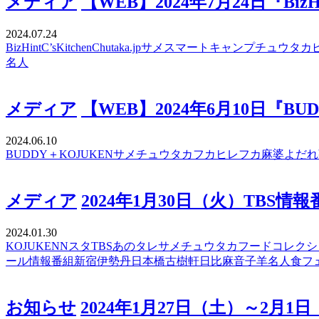
メディア
【WEB】2024年7月24日
2024.07.24
BizHint
C’sKitchen
Chutaka.jp
サメ
スマートキャンプ
チュウタカ
名人
メディア
【WEB】2024年6月10日
2024.06.10
BUDDY＋
KOJUKEN
サメ
チュウタカ
フカヒレ
フカ麻婆
よだれ
メディア
2024年1月30日（火）TB
2024.01.30
KOJUKEN
Nスタ
TBS
あのタレ
サメ
チュウタカ
フードコレクシ
ール
情報番組
新宿伊勢丹
日本橋古樹軒
日比麻音子
羊名人
食フ
お知らせ
2024年1月27日（土）～2