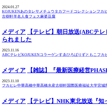
2024.01.27
KOJUKEN
あのタレ
サメ
チュウタカ
フードコレクション
フカ
古樹軒
羊名人
食フェス
麻婆豆腐
メディア
【テレビ】朝日放送(ABCテ
られました
2023.11.16
ABCテレビ
KOJUKEN
コラーゲン
すゑひろばりず
ともこ
フカ
メディア
【雑誌】『最新医療経営PHA
2023.11.10
フカヒレ
中華高橋
中華高橋水産
古樹軒
国際医療福祉大学
宮城
メディア
【テレビ】NHK東北放送『知っ