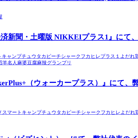
屋
本経済新聞・土曜版 NIKKEIプラス1』
トキャンプ
チュウタカ
ピーチシャーク
フカヒレ
プラス１
よだれ
沼
羊名人
麻婆豆腐
麻辣グランプリ
WalkerPlus+（ウォーカープラス）』
メ
スマートキャンプ
チュウタカ
ピーチシャーク
フカヒレ
よだれ